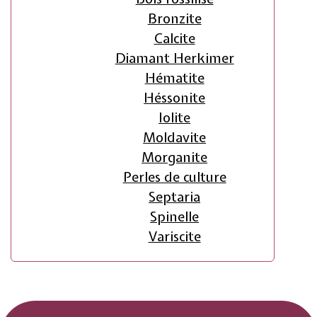
Bronzite
Calcite
Diamant Herkimer
Hématite
Héssonite
Iolite
Moldavite
Morganite
Perles de culture
Septaria
Spinelle
Variscite