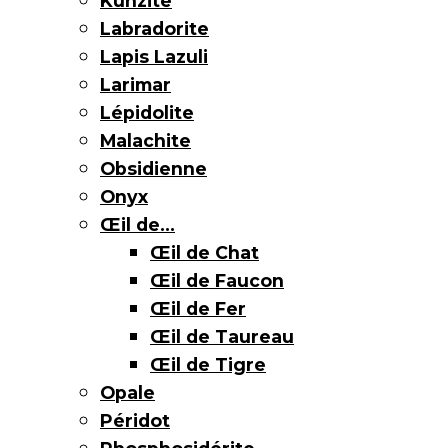
Kunzite
Labradorite
Lapis Lazuli
Larimar
Lépidolite
Malachite
Obsidienne
Onyx
Œil de…
Œil de Chat
Œil de Faucon
Œil de Fer
Œil de Taureau
Œil de Tigre
Opale
Péridot