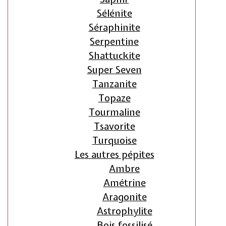
Sélénite
Séraphinite
Serpentine
Shattuckite
Super Seven
Tanzanite
Topaze
Tourmaline
Tsavorite
Turquoise
Les autres pépites
Ambre
Amétrine
Aragonite
Astrophylite
Bois fossilisé