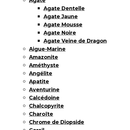
Agate
Agate Dentelle
Agate Jaune
Agate Mousse
Agate Noire
Agate Veine de Dragon
Aigue-Marine
Amazonite
Améthyste
Angélite
Apatite
Aventurine
Calcédoine
Chalcopyrite
Charoïte
Chrome de Diopside