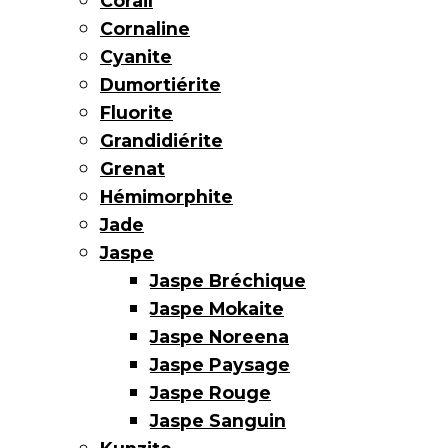
Corail
Cornaline
Cyanite
Dumortiérite
Fluorite
Grandidiérite
Grenat
Hémimorphite
Jade
Jaspe
Jaspe Bréchique
Jaspe Mokaite
Jaspe Noreena
Jaspe Paysage
Jaspe Rouge
Jaspe Sanguin