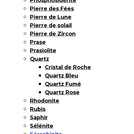
Phosphosidérite
Pierre des Fées
Pierre de Lune
Pierre de solail
Pierre de Zircon
Prase
Prasiolite
Quartz
Cristal de Roche
Quartz Bleu
Quartz Fumé
Quartz Rose
Rhodonite
Rubis
Saphir
Sélénite