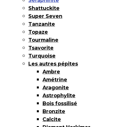
Séraphinite
Shattuckite
Super Seven
Tanzanite
Topaze
Tourmaline
Tsavorite
Turquoise
Les autres pépites
Ambre
Amétrine
Aragonite
Astrophylite
Bois fossilisé
Bronzite
Calcite