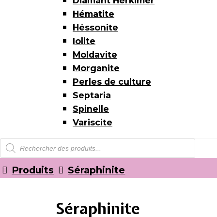
Diamant Herkimer
Hématite
Héssonite
Iolite
Moldavite
Morganite
Perles de culture
Septaria
Spinelle
Variscite
Recherche
de
produits
Produits
Séraphinite
Séraphinite