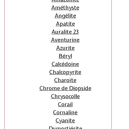
Améthyste
Angélite
Apatite
Auralite 23
Aventurine
Azurite
Béryl
Calcédoine
Chalcopyrite
Charoïte
Chrome de Diopside
Chrysocolle
Corail
Cornaline
Cyanite
Dumortiérite