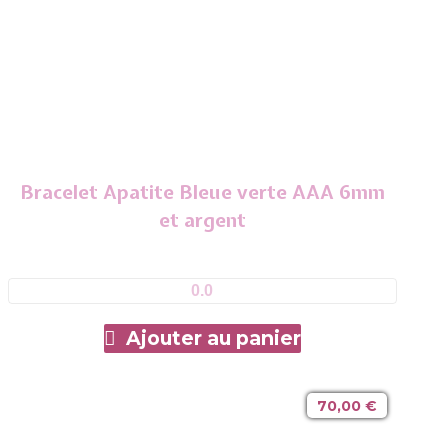
Bracelet Apatite Bleue verte AAA 6mm
et argent
0.0
Ajouter au panier
70,00
€