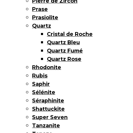
Pierre de Zircon
Prase
Prasiolite
Quartz
Cristal de Roche
Quartz Bleu
Quartz Fumé
Quartz Rose
Rhodonite
Rubis
Saphir
Sélénite
Séraphinite
Shattuckite
Super Seven
Tanzanite