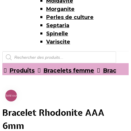
Moldavite
Morganite
Perles de culture
Septaria
Spinelle
Variscite
Recherche
de
produits
Produits
Bracelets femme
Bracelet
Sold out
Bracelet Rhodonite AAA
6mm