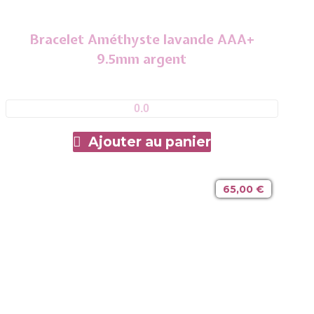
Bracelet Améthyste lavande AAA+
9.5mm argent
0.0
Ajouter au panier
65,00
€