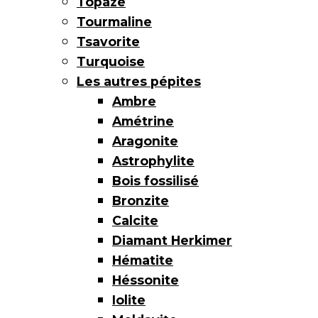
Topaze
Tourmaline
Tsavorite
Turquoise
Les autres pépites
Ambre
Amétrine
Aragonite
Astrophylite
Bois fossilisé
Bronzite
Calcite
Diamant Herkimer
Hématite
Héssonite
Iolite