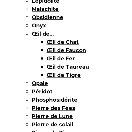
Lépidolite
Malachite
Obsidienne
Onyx
Œil de…
Œil de Chat
Œil de Faucon
Œil de Fer
Œil de Taureau
Œil de Tigre
Opale
Péridot
Phosphosidérite
Pierre des Fées
Pierre de Lune
Pierre de solail