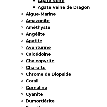
Agate Noire
Agate Veine de Dragon
Aigue-Marine
Amazonite
Améthyste
Angélite
Apatite
Aventurine
Calcédoine
Chalcopyrite
Charoïte
Chrome de Diopside
Corail
Cornaline
Cyanite
Dumortiérite