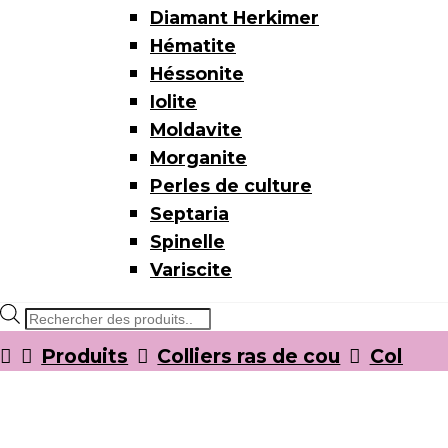
Diamant Herkimer
Hématite
Héssonite
Iolite
Moldavite
Morganite
Perles de culture
Septaria
Spinelle
Variscite
Recherche
de
Produits
Colliers ras de cou
Collier
produits