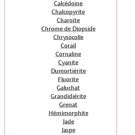
Calcédoine
Chalcopyrite
Charoïte
Chrome de Diopside
Chrysocolle
Corail
Cornaline
Cyanite
Dumortiérite
Fluorite
Galuchat
Grandidiérite
Grenat
Hémimorphite
Jade
Jaspe