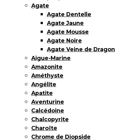
Agate
Agate Dentelle
Agate Jaune
Agate Mousse
Agate Noire
Agate Veine de Dragon
Aigue-Marine
Amazonite
Améthyste
Angélite
Apatite
Aventurine
Calcédoine
Chalcopyrite
Charoïte
Chrome de Diopside