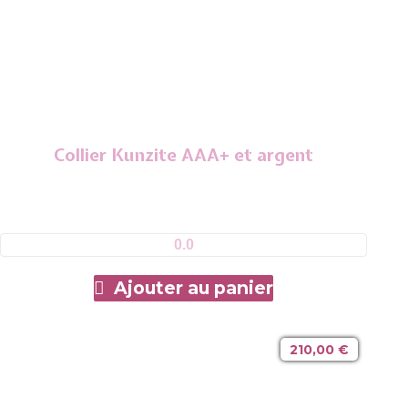
Collier Kunzite AAA+ et argent
0.0
Ajouter au panier
210,00
€