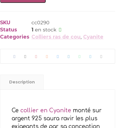
Collier
en
Cyanite
SKU
cc0290
AAA
Status
1
en stock
et
Categories
Colliers ras de cou
,
Cyanite
argent
Description
Ce
collier en Cyanite
monté sur
argent 925 saura ravir les plus
exigeants de par sa conception