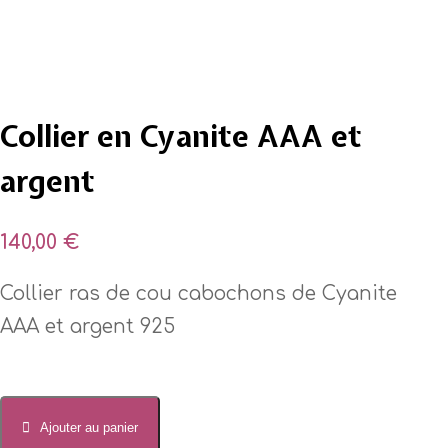
Collier en Cyanite AAA et
argent
140,00
€
Collier ras de cou cabochons de Cyanite
AAA et argent 925
quantité
de
Ajouter au panier