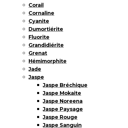
Corail
Cornaline
Cyanite
Dumortiérite
Fluorite
Grandidiérite
Grenat
Hémimorphite
Jade
Jaspe
Jaspe Bréchique
Jaspe Mokaite
Jaspe Noreena
Jaspe Paysage
Jaspe Rouge
Jaspe Sanguin