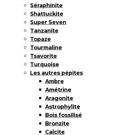
Séraphinite
Shattuckite
Super Seven
Tanzanite
Topaze
Tourmaline
Tsavorite
Turquoise
Les autres pépites
Ambre
Amétrine
Aragonite
Astrophylite
Bois fossilisé
Bronzite
Calcite